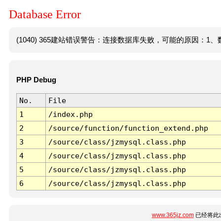
Database Error
(1040) 365建站错误警告：连接数据库失败，可能的原因：1、数
PHP Debug
No.
File
1
/index.php
2
/source/function/function_extend.php
3
/source/class/jzmysql.class.php
4
/source/class/jzmysql.class.php
5
/source/class/jzmysql.class.php
6
/source/class/jzmysql.class.php
www.365jz.com
已经将此