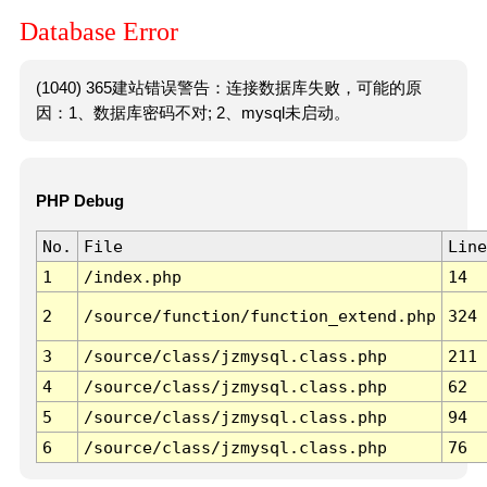
Database Error
(1040) 365建站错误警告：连接数据库失败，可能的原
因：1、数据库密码不对; 2、mysql未启动。
PHP Debug
No.
File
Line
1
/index.php
14
2
/source/function/function_extend.php
324
3
/source/class/jzmysql.class.php
211
4
/source/class/jzmysql.class.php
62
5
/source/class/jzmysql.class.php
94
6
/source/class/jzmysql.class.php
76