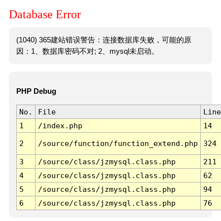
Database Error
(1040) 365建站错误警告：连接数据库失败，可能的原
因：1、数据库密码不对; 2、mysql未启动。
PHP Debug
No.
File
Line
1
/index.php
14
2
/source/function/function_extend.php
324
3
/source/class/jzmysql.class.php
211
4
/source/class/jzmysql.class.php
62
5
/source/class/jzmysql.class.php
94
6
/source/class/jzmysql.class.php
76