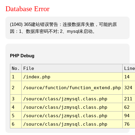
Database Error
(1040) 365建站错误警告：连接数据库失败，可能的原
因：1、数据库密码不对; 2、mysql未启动。
PHP Debug
No.
File
Line
1
/index.php
14
2
/source/function/function_extend.php
324
3
/source/class/jzmysql.class.php
211
4
/source/class/jzmysql.class.php
62
5
/source/class/jzmysql.class.php
94
6
/source/class/jzmysql.class.php
76