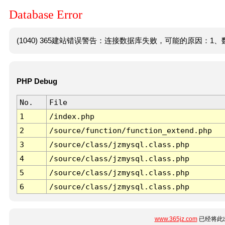
Database Error
(1040) 365建站错误警告：连接数据库失败，可能的原因：1、数
PHP Debug
No.
File
1
/index.php
2
/source/function/function_extend.php
3
/source/class/jzmysql.class.php
4
/source/class/jzmysql.class.php
5
/source/class/jzmysql.class.php
6
/source/class/jzmysql.class.php
www.365jz.com
已经将此