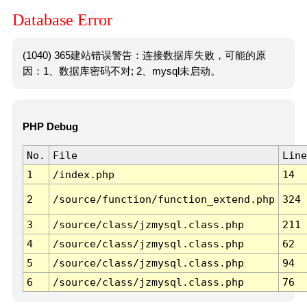
Database Error
(1040) 365建站错误警告：连接数据库失败，可能的原
因：1、数据库密码不对; 2、mysql未启动。
PHP Debug
No.
File
Line
1
/index.php
14
2
/source/function/function_extend.php
324
3
/source/class/jzmysql.class.php
211
4
/source/class/jzmysql.class.php
62
5
/source/class/jzmysql.class.php
94
6
/source/class/jzmysql.class.php
76