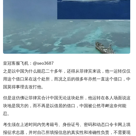
皇冠客服飞机：@seo3687
之是以中国为什么能忍二十多年，还得从菲律宾来说，他一运转仅仅
用这个借口呆在这个处所，而况之后的很多年亦然一直这个借口，中
国莫得事理去攻打他。
但是这仿佛让菲律宾合计中国无论这块处所，他运转在各人场面说这
块地是我方的，而不再是以借居的借口，中国被公然寻衅这奈何能
忍。
考生须在上述时间内凭考籍号、身份证号、密码和动态口令卡网上填
报征求志愿，并对自己所填报信息的真实性和准确性负责，不需要现