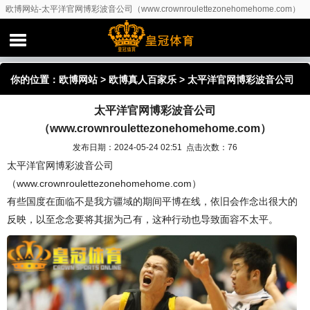
欧博网站-太平洋官网博彩波音公司（www.crownroulettezonehomehome.com）
你的位置：
欧博网站
>
欧博真人百家乐
> 太平洋官网博彩波音公司
太平洋官网博彩波音公司
（www.crownroulettezonehomehome.com）
（www.crownroulettezonehomehome.com）
发布日期：2024-05-24 02:51 点击次数：76
太平洋官网博彩波音公司
（www.crownroulettezonehomehome.com）
有些国度在面临不是我方疆域的期间平博在线，依旧会作念出很大的
反映，以至念念要将其据为己有，这种行动也导致面容不太平。