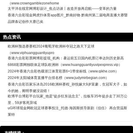
（www.crowngamblezonehome
太平洋在线官网博彩设计_焦点访谈丨改造开放再启航——变革的力量
香港六合彩现金网虎扑体育app图片_黔南好物·黔南州第二届电商直播大赛暨
品牌条记创作大赛已矣
热点资讯
欧洲杯预选赛赛程2024葡萄牙欧洲杯夺冠之路天下足球
（www.viphuangguantiyupro
香港六合彩彩票网博彩提现_机构：暑运前五日国内机票订单达到历史新高
6868彩票网独联体足球队欧洲杯（www.huangguantiyuvipexpress.vip）
2024年香港六合彩色碟浙江体育彩票6+1带坐标线（www.qikhe.com）
2024年太阳城体育直播平台排名榜（www.judymirbegian.com）
香港六合彩百家乐冰岛2016欧洲杯赛程_孙悦嫁大9岁富豪，生冠军犬子，如
今的她，阐明李健没说错！
欧博平台博彩平台玩家_他是“徒步狂东说念主”，拉板车35年徒步走了30万公
里，59岁客死异域
uG环球现金网欧冠足球赛事投注_托德·海因斯抓导新剧《信任》 再合营温斯
莱特
友情链接：