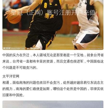
中国的实力在升迁，本人疆域无论是那里都是一个宝地，就拿台湾省
来说，台湾省一直都有丰富的资源，而且交通也很进军，中国面临这
个问题是不可能贪污的。
太平洋官网
相通，面临南海的问题也依旧不会贪污，处所越好越容易引东说念主
的视力，南海的爱仁礁便是如斯，哪怕这个处所是中国的，菲律宾依
旧要和中国抢。