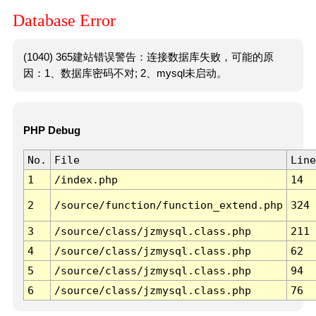
Database Error
(1040) 365建站错误警告：连接数据库失败，可能的原
因：1、数据库密码不对; 2、mysql未启动。
PHP Debug
No.
File
Line
1
/index.php
14
2
/source/function/function_extend.php
324
3
/source/class/jzmysql.class.php
211
4
/source/class/jzmysql.class.php
62
5
/source/class/jzmysql.class.php
94
6
/source/class/jzmysql.class.php
76