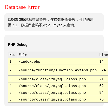
Database Error
(1040) 365建站错误警告：连接数据库失败，可能的原
因：1、数据库密码不对; 2、mysql未启动。
PHP Debug
No.
File
Line
1
/index.php
14
2
/source/function/function_extend.php
324
3
/source/class/jzmysql.class.php
211
4
/source/class/jzmysql.class.php
62
5
/source/class/jzmysql.class.php
94
6
/source/class/jzmysql.class.php
76