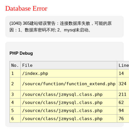
Database Error
(1040) 365建站错误警告：连接数据库失败，可能的原
因：1、数据库密码不对; 2、mysql未启动。
PHP Debug
No.
File
Line
1
/index.php
14
2
/source/function/function_extend.php
324
3
/source/class/jzmysql.class.php
211
4
/source/class/jzmysql.class.php
62
5
/source/class/jzmysql.class.php
94
6
/source/class/jzmysql.class.php
76