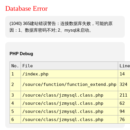
Database Error
(1040) 365建站错误警告：连接数据库失败，可能的原
因：1、数据库密码不对; 2、mysql未启动。
PHP Debug
No.
File
Line
1
/index.php
14
2
/source/function/function_extend.php
324
3
/source/class/jzmysql.class.php
211
4
/source/class/jzmysql.class.php
62
5
/source/class/jzmysql.class.php
94
6
/source/class/jzmysql.class.php
76