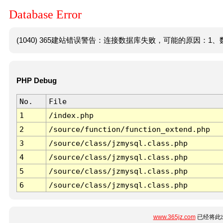
Database Error
(1040) 365建站错误警告：连接数据库失败，可能的原因：1、数
PHP Debug
No.
File
1
/index.php
2
/source/function/function_extend.php
3
/source/class/jzmysql.class.php
4
/source/class/jzmysql.class.php
5
/source/class/jzmysql.class.php
6
/source/class/jzmysql.class.php
www.365jz.com
已经将此