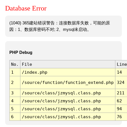
Database Error
(1040) 365建站错误警告：连接数据库失败，可能的原
因：1、数据库密码不对; 2、mysql未启动。
PHP Debug
No.
File
Line
1
/index.php
14
2
/source/function/function_extend.php
324
3
/source/class/jzmysql.class.php
211
4
/source/class/jzmysql.class.php
62
5
/source/class/jzmysql.class.php
94
6
/source/class/jzmysql.class.php
76