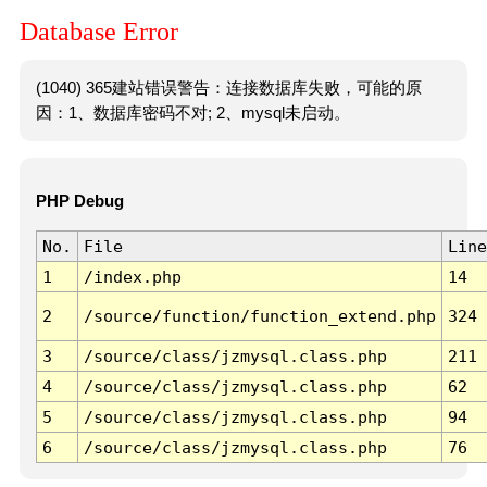
Database Error
(1040) 365建站错误警告：连接数据库失败，可能的原
因：1、数据库密码不对; 2、mysql未启动。
PHP Debug
No.
File
Line
1
/index.php
14
2
/source/function/function_extend.php
324
3
/source/class/jzmysql.class.php
211
4
/source/class/jzmysql.class.php
62
5
/source/class/jzmysql.class.php
94
6
/source/class/jzmysql.class.php
76