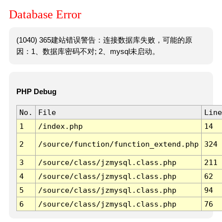
Database Error
(1040) 365建站错误警告：连接数据库失败，可能的原
因：1、数据库密码不对; 2、mysql未启动。
PHP Debug
No.
File
Line
1
/index.php
14
2
/source/function/function_extend.php
324
3
/source/class/jzmysql.class.php
211
4
/source/class/jzmysql.class.php
62
5
/source/class/jzmysql.class.php
94
6
/source/class/jzmysql.class.php
76