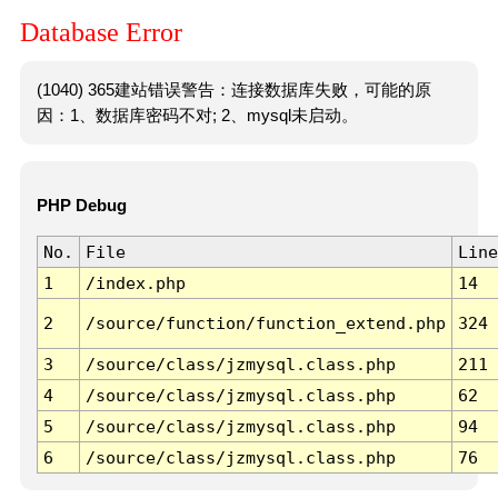
Database Error
(1040) 365建站错误警告：连接数据库失败，可能的原
因：1、数据库密码不对; 2、mysql未启动。
PHP Debug
No.
File
Line
1
/index.php
14
2
/source/function/function_extend.php
324
3
/source/class/jzmysql.class.php
211
4
/source/class/jzmysql.class.php
62
5
/source/class/jzmysql.class.php
94
6
/source/class/jzmysql.class.php
76