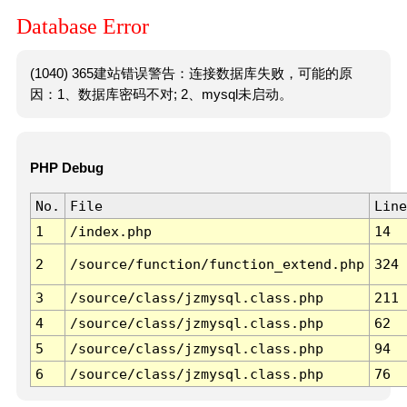
Database Error
(1040) 365建站错误警告：连接数据库失败，可能的原
因：1、数据库密码不对; 2、mysql未启动。
PHP Debug
No.
File
Line
1
/index.php
14
2
/source/function/function_extend.php
324
3
/source/class/jzmysql.class.php
211
4
/source/class/jzmysql.class.php
62
5
/source/class/jzmysql.class.php
94
6
/source/class/jzmysql.class.php
76