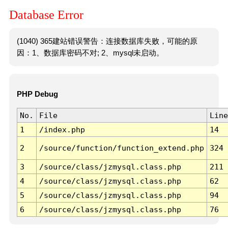
Database Error
(1040) 365建站错误警告：连接数据库失败，可能的原
因：1、数据库密码不对; 2、mysql未启动。
PHP Debug
No.
File
Line
1
/index.php
14
2
/source/function/function_extend.php
324
3
/source/class/jzmysql.class.php
211
4
/source/class/jzmysql.class.php
62
5
/source/class/jzmysql.class.php
94
6
/source/class/jzmysql.class.php
76