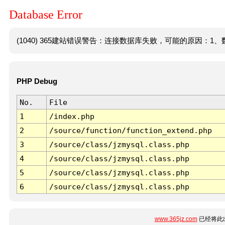
Database Error
(1040) 365建站错误警告：连接数据库失败，可能的原因：1、数
PHP Debug
No.
File
1
/index.php
2
/source/function/function_extend.php
3
/source/class/jzmysql.class.php
4
/source/class/jzmysql.class.php
5
/source/class/jzmysql.class.php
6
/source/class/jzmysql.class.php
www.365jz.com
已经将此